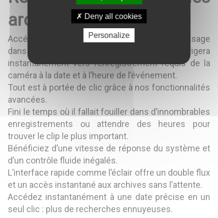
archives
Deny all cookies
*
Votre message
Personalize
Accédez aux archives en cliquant sur un message
dans le journal des événements, ce qui vous dirigera
instantanément vers l’enregistrement requis de la
caméra à la date et à l’heure de l’événement.
Tout est à portée de clic grâce à nos fonctionnalités
avancées.
CAPTCHA
Fini le temps où il fallait fouiller dans d’innombrables
enregistrements ou attendre des heures pour
trouver le clip le plus important.
Bénéficiez d’une vitesse de réponse du système et
d’un contrôle fluide inégalés.
L’interface rapide comme l’éclair offre un double flux
et un accès instantané aux archives sans l’attente.
Accédez instantanément à une date précise en un
seul clic : plus de recherches ennuyeuses.