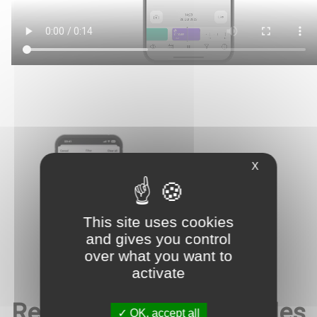
Besoin d’être guidé ? On
vous rappelle
*
«
» indique les champs nécessaires
*
Prénom & Nom
X
Prénom
Nom
This site uses cookies
and gives you control
*
E-mail
over what you want to
activate
*
Téléphone
Recherche fluide dans les
OK, accept all