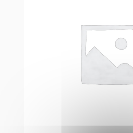
*
«
» indique les c
Prénom & 
Prénom
Nom
*
E-mail