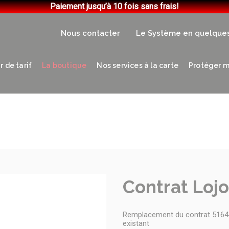
Paiement jusqu’à 10 fois sans frais!
Nous contacter
Le Système en quelque
 de tarif
La boutique
Nos services à la carte
Protéger m
Contrat Lojo
Remplacement du contrat 51643
existant