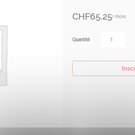
CHF
65.25
/ mois
Besoin d’être guidé ? On vous rappell
hamps nécessaires
Quantité
*
Nom
Insc