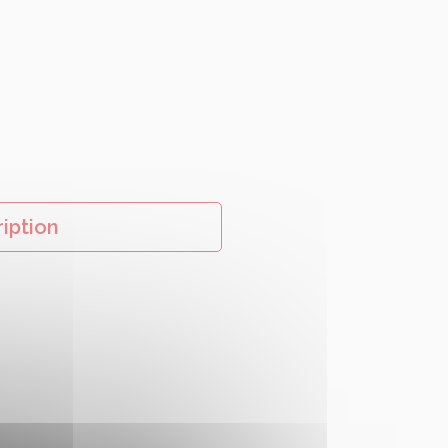
e
ription