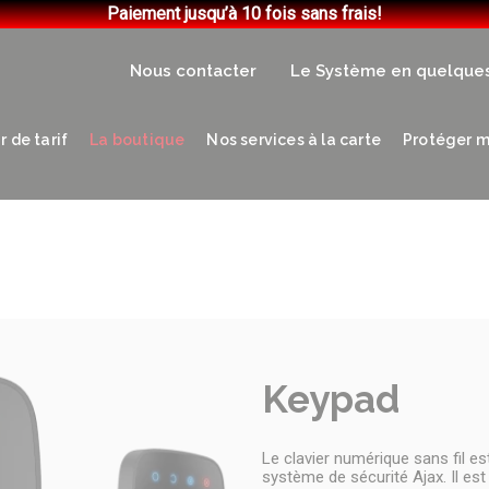
Paiement jusqu’à 10 fois sans frais!
Nous contacter
Le Système en quelque
 de tarif
La boutique
Nos services à la carte
Protéger m
Keypad
Le clavier numérique sans fil es
système de sécurité Ajax. Il es