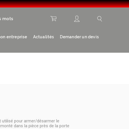
s mots
on entreprise
Actualités
Demander un devis
t utilisé pour armer/désarmer le
t monté dans la pièce près de la porte