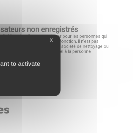
lisateurs non enregistrés
u’à 99 codes d’accès au clavier pour les personnes qui
X
e système Ajax. Grâce à cette fonction, il n’est pas
pour le personnel de bureau, la société de nettoyage ou
attribuer un code d’accès personnel à la personne
ant to activate
es