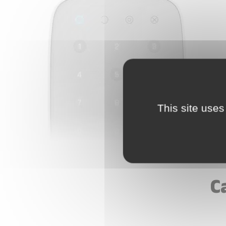
Nom
*
E-mail
*
Téléphone
This site uses
Votre messa
C