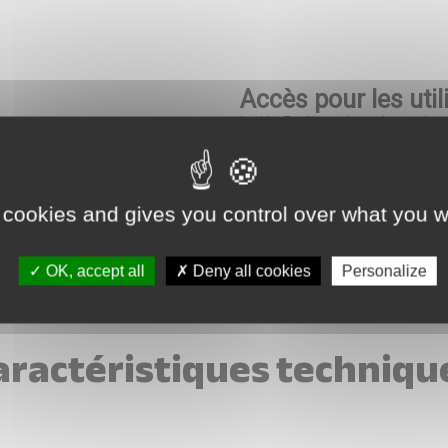
Accès pour les uti
Le KeyPad prend en charge jusq
ne sont pas enregistrées dans l
nécessaire de créer un compte 
l’agent immobilier : il suffit d’
 cookies and gives you control over what you w
*
ge
OK, accept all
Deny all cookies
Personalize
aractéristiques techniqu