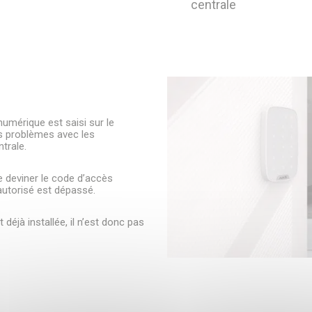
centrale
Besoin d’être guidé ? On vous rappell
umérique est saisi sur le
 les problèmes avec les
hamps nécessaires
trale.
de deviner le code d’accès
*
Nom
autorisé est dépassé.
t déjà installée, il n’est donc pas