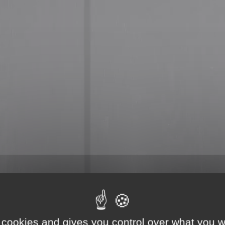
*
Nom
 cookies and gives you control over what you w