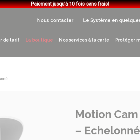
Paiement jusqu’à 10 fois sans frais!
Nous contacter
Le Système en quelque
 de tarif
La boutique
Nos services à la carte
Protéger m
onné
Motion Cam
– Echelonné