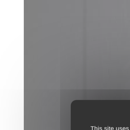
Prénom & 
Prénom
Nom
*
E-mail
*
Téléphone
This site uses