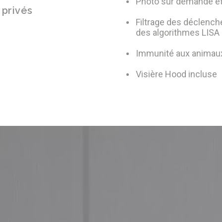
Photo sur demande et 
 privés
Filtrage des déclenc
des algorithmes LISA
Immunité aux animau
Visière Hood incluse
Besoin d’être guidé ? On vous rappell
hamps nécessaires