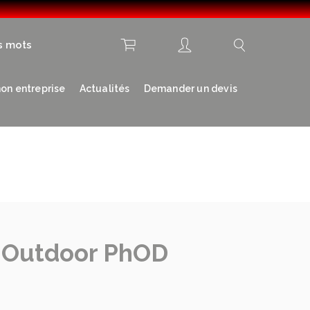
s mots
on entreprise
Actualités
Demander un devis
 Outdoor PhOD