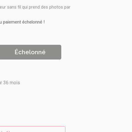
ur sans fil qui prend des photos par
u paiement échelonné !
Échelonné
ur 36 mois