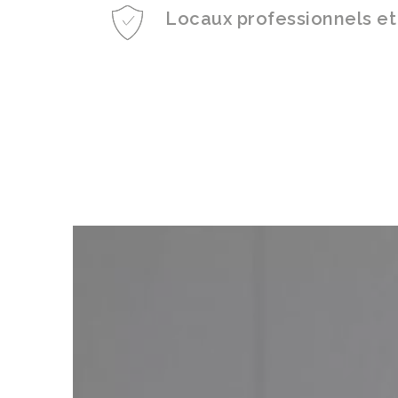
Locaux professionnels et
*
«
» indique les c