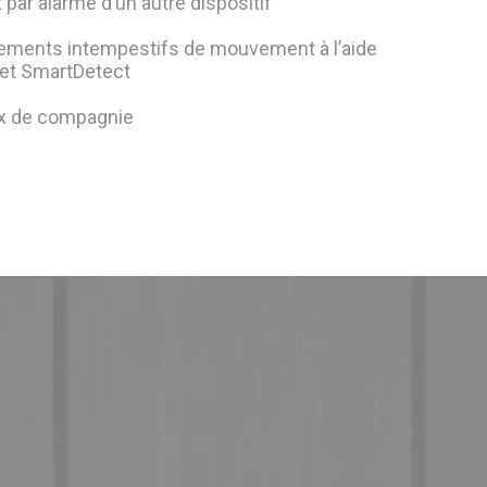
par alarme d’un autre dispositif
hements intempestifs de mouvement à l’aide
 et SmartDetect
x de compagnie
e