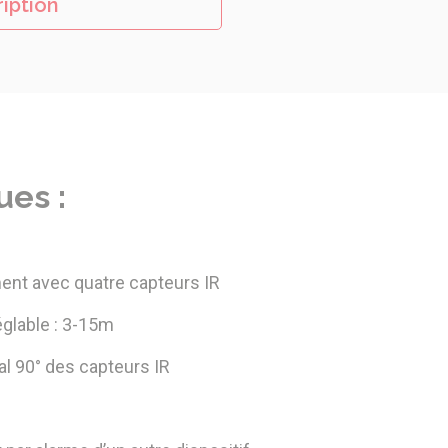
ription
ues :
nt avec quatre capteurs IR
églable : 3-15m
al 90° des capteurs IR