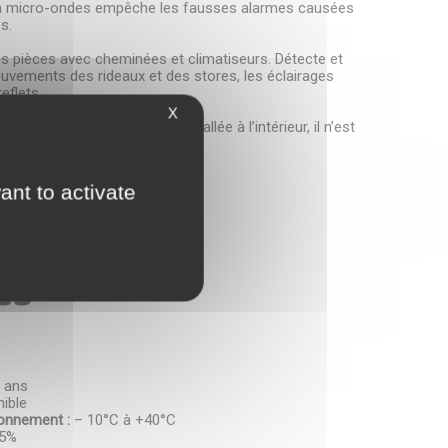
 à micro-ondes empêche les fausses alarmes causées
s.
s pièces avec cheminées et climatiseurs. Détecte et
mouvements des rideaux et des stores, les éclairages
reflets.
X
 boîte. La batterie est déjà installée à l’intérieur, il n’est
r le détecteur.
ant to activate
es
5 ans
ible
ionnement :
– 10°C à +40°C
75%