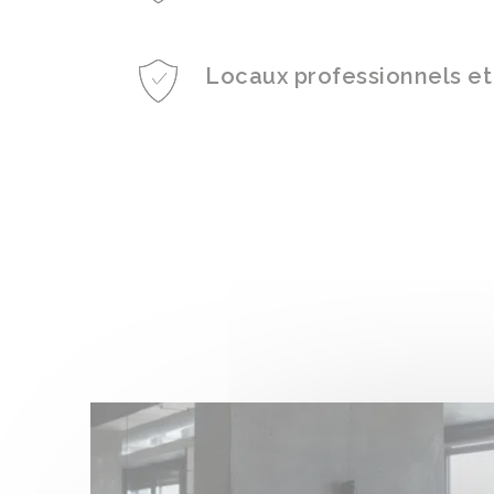
Locaux professionnels et
*
«
» indique les c
Prénom & 
Prénom
Nom