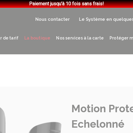
Paiement jusqu’à 10 fois sans frais!
Nous contacter
Le Système en quelque
 de tarif
La boutique
Nos services à la carte
Protéger m
Motion Prote
Echelonné