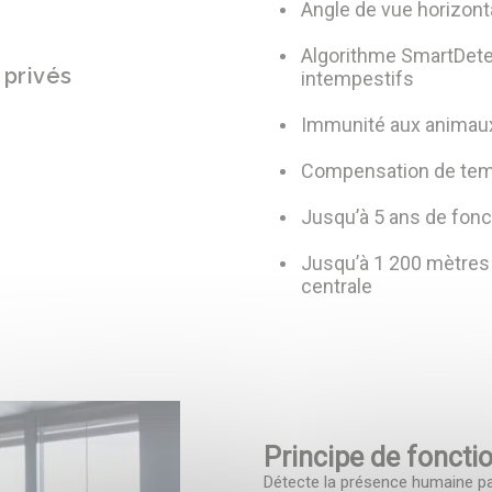
Angle de vue horizonta
Algorithme SmartDete
 privés
intempestifs
Immunité aux animau
Besoin d’être guidé ? On vous rappell
Compensation de tem
hamps nécessaires
Jusqu’à 5 ans de fonc
Jusqu’à 1 200 mètres
*
Nom
centrale
Principe de fonct
Détecte la présence humaine p