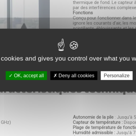
thermique de fond. Le capteur
par des interférences complexe
Fonctions
Conçu pour fonctionner dans le
ignore les courants d’air, les 
scintillants, éblouissants et les 
Installation et mise en service
Prêt à l’emploi dès la sortie de la
donc pas nécessaire de démonte
 cookies and gives you control over what you w
*
ge
OK, accept all
Deny all cookies
Personalize
aractéristiques techniqu
Autonomie de la pile
: Jusqu’à 
4 GHz)
Capteur de température :
Dispon
Plage de température de fonct
Humidité admissible :
Jusqu’à 