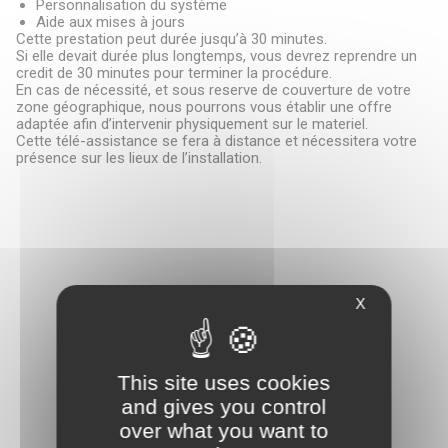
Personnalisation du système
Aide aux mises à jours
Cette prestation peut durée jusqu’à 30 minutes.
Si elle devait durée plus longtemps, vous devrez reprendre un
credit de 30 minutes pour terminer la procédure.
En cas de nécessité, et sous reserve de couverture de votre
zone géographique, nous pourrons vous établir une offre
adaptée afin d’intervenir physiquement sur le materiel.
Cette télé-assistance se fera à distance et nécessitera votre
Besoin d’être guidé ? On
présence sur les lieux de l’installation.
vous rappelle
*
«
» indique les champs nécessaires
*
Prénom & Nom
X
Prénom
Nom
This site uses cookies
and gives you control
*
E-mail
over what you want to